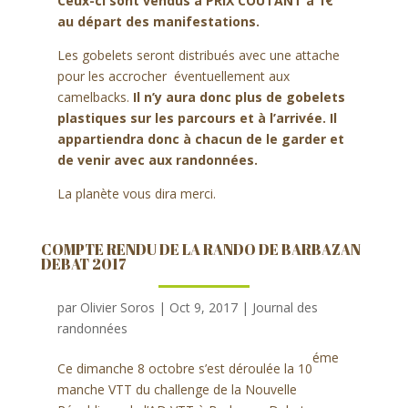
Ceux-ci sont vendus à PRIX COUTANT à 1€
au départ des manifestations.
Les gobelets seront distribués avec une attache
pour les accrocher éventuellement aux
camelbacks.
Il n’y aura donc plus de gobelets
plastiques sur les parcours et à l’arrivée.
Il
appartiendra donc à chacun de le garder et
de venir avec aux randonnées.
La planète vous dira merci.
COMPTE RENDU DE LA RANDO DE BARBAZAN
DEBAT 2017
par
Olivier Soros
|
Oct 9, 2017
|
Journal des
randonnées
éme
Ce dimanche 8 octobre s’est déroulée la 10
manche VTT du challenge de la Nouvelle