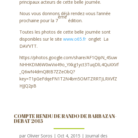
principaux acteurs de cette belle journée.
Nous vous donnons déjà rendez-vous l’année
éme
prochaine pour la 7
édition.
Toutes les photos de cette belle journée sont
disponibles sur le site
www.o65.fr
onglet La
DAV’VTT.
https://photos.google.com/share/AF1QipN_4Suw
NHHKDM6W0wVxi49o_YXkg1yct3TuqDlL4QuXXVf
_Q6wN4dmQ8tB7ZZeObQ?
key=T1pGeFdqeFN1T2N4bm5OMTZRRTJLRXVfZ
HJJQ2pB
COMPTE RENDU DE RANDO DE BARBAZAN-
DEBAT 2015
par
Olivier Soros
|
Oct 4, 2015
|
Journal des